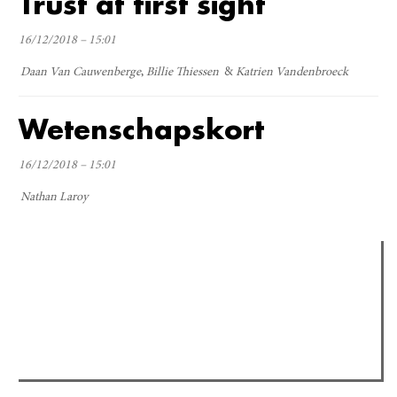
Trust at first sight
16/12/2018 – 15:01
Daan Van Cauwenberge
Billie Thiessen
Katrien Vandenbroeck
Wetenschapskort
16/12/2018 – 15:01
Nathan Laroy
Verder lezen
Meest gelezen
(actieve tabblad)
Meest recent
Recensie: The Odyssey
The Odyssey: Interview met classica professor Sels
Gent Jazz 2026: Dag 2 en 3