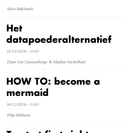
Selin Bakistanli
Het
datapoederalternatief
16/12/2018 – 15:01
Daan Van Cauwenberge
Mathias Stichelbaut
HOW TO: become a
mermaid
16/12/2018 – 15:01
Filip Deblaere