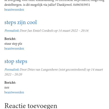
ik zou graag voor onze teambuilding 50 electrische steps huren, omgeving
destelbergen. is dit mogelijk via jullie? Dankjewel. 0496503951
beantwoorden
steps zijn cool
Permalink
Door
Jan Emiel Cordeels
op 14 maart 2022 – 20:16
Bericht:
stuur step plz
beantwoorden
stop steps
Permalink
Door
Dries van Langenhove (niet gecontroleerd)
op 14 maart
2022 – 20:20
Bericht:
nee
beantwoorden
Reactie toevoegen