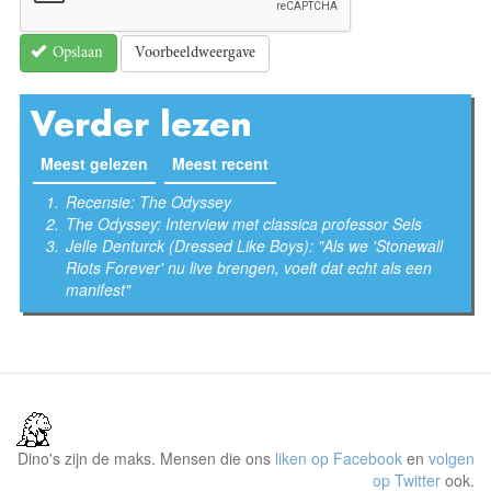
Voorbeeldweergave
Opslaan
Verder lezen
Meest gelezen
(actieve tabblad)
Meest recent
Recensie: The Odyssey
The Odyssey: Interview met classica professor Sels
Jelle Denturck (Dressed Like Boys): "Als we 'Stonewall
Riots Forever' nu live brengen, voelt dat echt als een
manifest"
Dino's zijn de maks. Mensen die ons
liken op Facebook
en
volgen
op Twitter
ook.