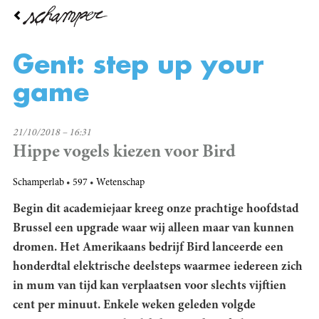
Overslaan
en
naar
de
Gent: step up your
inhoud
gaan
game
21/10/2018 – 16:31
Hippe vogels kiezen voor Bird
Schamperlab
597
Wetenschap
Begin dit academiejaar kreeg onze prachtige hoofdstad
Brussel een upgrade waar wij alleen maar van kunnen
dromen. Het Amerikaans bedrijf Bird lanceerde een
honderdtal elektrische deelsteps waarmee iedereen zich
in mum van tijd kan verplaatsen voor slechts vijftien
cent per minuut. Enkele weken geleden volgde