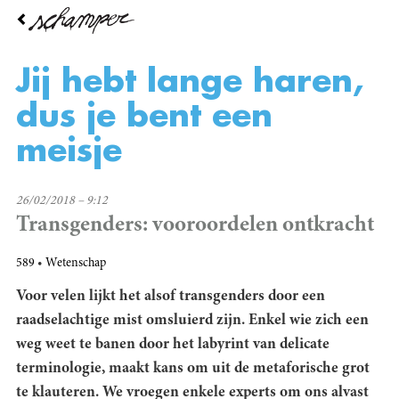
Overslaan
en
naar
de
Jij hebt lange haren,
inhoud
gaan
dus je bent een
meisje
26/02/2018 – 9:12
Transgenders: vooroordelen ontkracht
589
Wetenschap
Voor velen lijkt het alsof transgenders door een
raadselachtige mist omsluierd zijn. Enkel wie zich een
weg weet te banen door het labyrint van delicate
terminologie, maakt kans om uit de metaforische grot
te klauteren. We vroegen enkele experts om ons alvast