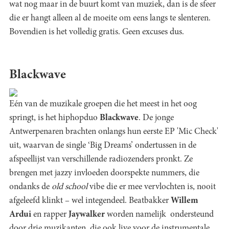
wat nog maar in de buurt komt van muziek, dan is de sfeer
die er hangt alleen al de moeite om eens langs te slenteren.
Bovendien is het volledig gratis. Geen excuses dus.
Blackwave
Eén van de muzikale groepen die het meest in het oog
springt, is het hiphopduo
Blackwave
. De jonge
Antwerpenaren brachten onlangs hun eerste EP 'Mic Check'
uit, waarvan de single ‘Big Dreams’ ondertussen in de
afspeellijst van verschillende radiozenders pronkt. Ze
brengen met jazzy invloeden doorspekte nummers, die
ondanks de
old school
vibe die er mee vervlochten is, nooit
afgeleefd klinkt – wel integendeel. Beatbakker
Willem
Ardui
en rapper
Jaywalker
worden namelijk ondersteund
door drie muzikanten, die ook live voor de instrumentale