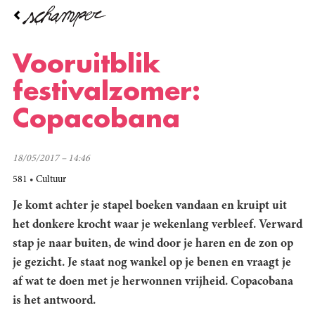
Overslaan
en
naar
de
Vooruitblik
inhoud
gaan
festivalzomer:
Copacobana
18/05/2017 – 14:46
581
Cultuur
Je komt achter je stapel boeken vandaan en kruipt uit
het donkere krocht waar je wekenlang verbleef. Verward
stap je naar buiten, de wind door je haren en de zon op
je gezicht. Je staat nog wankel op je benen en vraagt je
af wat te doen met je herwonnen vrijheid. Copacobana
is het antwoord.