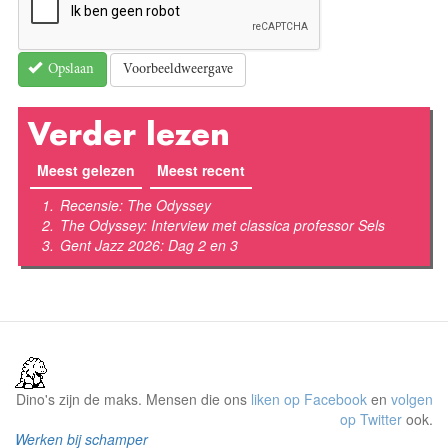
Voorbeeldweergave
Opslaan
Verder lezen
Meest gelezen
(actieve tabblad)
Meest recent
Recensie: The Odyssey
The Odyssey: Interview met classica professor Sels
Gent Jazz 2026: Dag 2 en 3
Dino's zijn de maks. Mensen die ons
liken op Facebook
en
volgen
op Twitter
ook.
Werken bij schamper