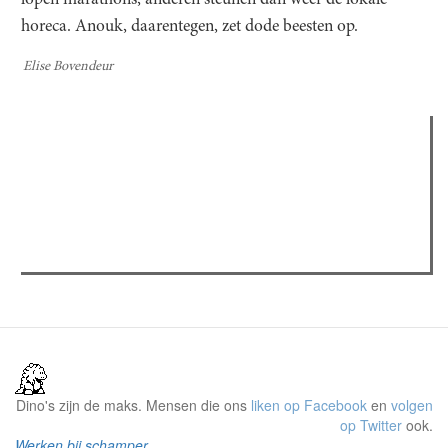
lopen marathons, anderen steunen dan weer de lokale
horeca. Anouk, daarentegen, zet dode beesten op.
Elise Bovendeur
Verder lezen
Meest gelezen
Meest recent
(actieve tabblad)
The Odyssey: Interview met classica professor Sels
Recensie: The Odyssey
Plateau Memories LEGO-set review
Dino's zijn de maks. Mensen die ons
liken op Facebook
en
volgen
op Twitter
ook.
Werken bij schamper