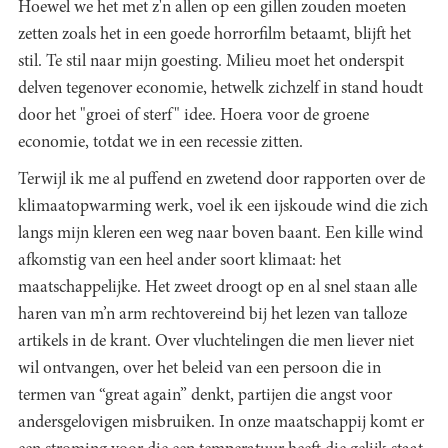
Hoewel we het met z'n allen op een gillen zouden moeten
zetten zoals het in een goede horrorfilm betaamt, blijft het
stil. Te stil naar mijn goesting. Milieu moet het onderspit
delven tegenover economie, hetwelk zichzelf in stand houdt
door het "groei of sterf" idee. Hoera voor de groene
economie, totdat we in een recessie zitten.
Terwijl ik me al puffend en zwetend door rapporten over de
klimaatopwarming werk, voel ik een ijskoude wind die zich
langs mijn kleren een weg naar boven baant. Een kille wind
afkomstig van een heel ander soort klimaat: het
maatschappelijke. Het zweet droogt op en al snel staan alle
haren van m’n arm rechtovereind bij het lezen van talloze
artikels in de krant. Over vluchtelingen die men liever niet
wil ontvangen, over het beleid van een persoon die in
termen van “great again” denkt, partijen die angst voor
andersgelovigen misbruiken. In onze maatschappij komt er