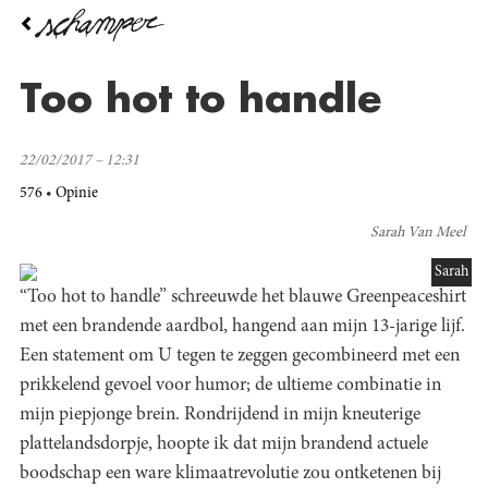
Overslaan
en
naar
de
Too hot to handle
inhoud
gaan
22/02/2017 – 12:31
576
Opinie
Sarah Van Meel
Sarah
“Too hot to handle” schreeuwde het blauwe Greenpeaceshirt
met een brandende aardbol, hangend aan mijn 13-jarige lijf.
Een statement om U tegen te zeggen gecombineerd met een
prikkelend gevoel voor humor; de ultieme combinatie in
mijn piepjonge brein. Rondrijdend in mijn kneuterige
plattelandsdorpje, hoopte ik dat mijn brandend actuele
boodschap een ware klimaatrevolutie zou ontketenen bij