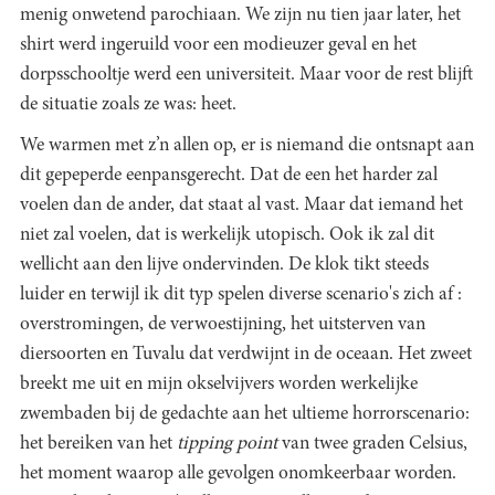
menig onwetend parochiaan. We zijn nu tien jaar later, het
shirt werd ingeruild voor een modieuzer geval en het
dorpsschooltje werd een universiteit. Maar voor de rest blijft
de situatie zoals ze was: heet.
We warmen met z’n allen op, er is niemand die ontsnapt aan
dit gepeperde eenpansgerecht. Dat de een het harder zal
voelen dan de ander, dat staat al vast. Maar dat iemand het
niet zal voelen, dat is werkelijk utopisch. Ook ik zal dit
wellicht aan den lijve ondervinden. De klok tikt steeds
luider en terwijl ik dit typ spelen diverse scenario's zich af :
overstromingen, de verwoestijning, het uitsterven van
diersoorten en Tuvalu dat verdwijnt in de oceaan. Het zweet
breekt me uit en mijn okselvijvers worden werkelijke
zwembaden bij de gedachte aan het ultieme horrorscenario:
het bereiken van het
tipping point
van twee graden Celsius,
het moment waarop alle gevolgen onomkeerbaar worden.