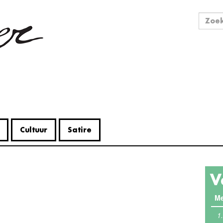
Zo
Zoek
Cultuur
Satire
V
Me