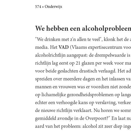
574
Onderwijs
We hebben een alcoholproblee
"We drinken met z'n allen te veel", klonk het d
media. Het
VAD
(Vlaams expertisecentrum voor
alcoholrichtlijn aangepast: de drempelwaarde is
richtlijn lag eerst op 21 glazen per week voor 
voor beide geslachten drastisch verlaagd. Het a
spreiden over meerdere dagen en het inlassen van
mannen en vrouwen was er voordien niet zonder
op lichamelijke gezondheidsproblemen op lange
echter een verhoogde kans op verslaving, verkee
de nieuwe richtlijn verklaart. Nu horen we somm
gemiddeld avondje in de Overpoort?" En laat nu n
aard van het probleem: alcohol zit zeer diep in