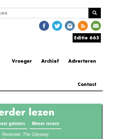
ekveld
en
Editie 665
Vroeger
Archief
Adverteren
Contact
erder lezen
est gelezen
(actieve tabblad)
Meest recent
Recensie: The Odyssey