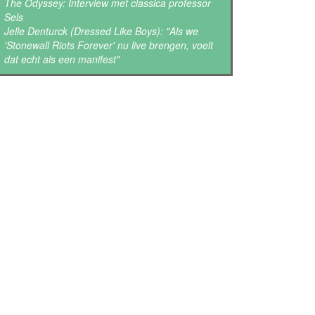
The Odyssey: Interview met classica professor
Sels
Jelle Denturck (Dressed Like Boys): "Als we
'Stonewall Riots Forever' nu live brengen, voelt
dat echt als een manifest"