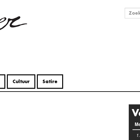
Zo
Zoek
Cultuur
Satire
V
Me