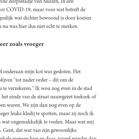
ine dorpsstadje van Sluizen, in een
oor COVID-19, maar voor wat betreft de
genlijk wat dichter bewoond is door koeien
n nu was hier dus niet echt te merken.
eer zoals vroeger
 onderaan mijn kot was gesloten. Het
lijven "tot nader order – dit om de
 te verzekeren." Ik wou nog even in de stad
 het einde van de straat nauwgezet toekeek of
ppen waren. We zijn dan nog even op de
er leuke kledij te spotten, maar zij noch ik
ch wat ongemakkelijk te voelen. Maar wat mij
h. Gent, dat wat van zijn gewoonlijke
 enkele mensen hier en daar, zoveel minder dan