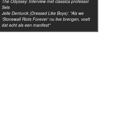
The Odyssey: Interview met classica professor
Sels
Jelle Denturck (Dressed Like Boys): "Als we
'Stonewall Riots Forever' nu live brengen, voelt
dat echt als een manifest"