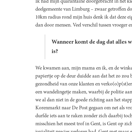
Ik had mijn quarantaine doorgebracht in het kle
deelgemeente van Limburg – zwaar getroffen d
10km radius rond mijn huis denk ik dat deze ei
dan door mensen. Veel verschil tussen vroeger e
Wanneer komt de dag dat alles w
is?
We kwamen aan, mijn mama en ik, en de winkel
papiertje op de deur duidde aan dat het zo zou b
gezondheid van onze klanten en verko(o)p(st)ers
een wandelingetje maken, waarbij de politie aan
we al dan niet in de goede richting aan het sta
Korenmarkt naar De Post gegaan om net als vroeg
durfde iets aan te raken zonder zich daarbij to
misschien het meest trof in Gent, is Gent op zic
jovialiteit precies verloren had. Gent met maar