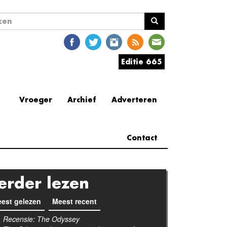
ekveld
en
Editie 665
Vroeger
Archief
Adverteren
Contact
erder lezen
est gelezen
(actieve tabblad)
Meest recent
Recensie: The Odyssey