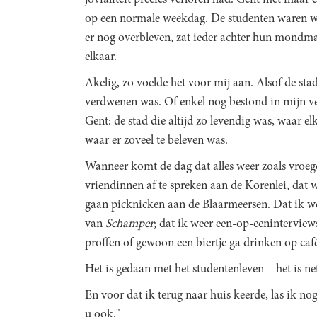
op een normale weekdag. De studenten waren we
er nog overbleven, zat ieder achter hun mondm
elkaar.
Akelig, zo voelde het voor mij aan. Alsof de s
verdwenen was. Of enkel nog bestond in mijn ve
Gent: de stad die altijd zo levendig was, waar el
waar er zoveel te beleven was.
Wanneer komt de dag dat alles weer zoals vroege
vriendinnen af te spreken aan de Korenlei, dat
gaan picknicken aan de Blaarmeersen. Dat ik w
van
Schamper
; dat ik weer een-op-eeninterview
proffen of gewoon een biertje ga drinken op caf
Het is gedaan met het studentenleven – het is net
En voor dat ik terug naar huis keerde, las ik n
u ook."