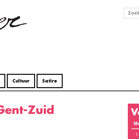
Zo
Zoek
Cultuur
Satire
Gent-Zuid
V
Me