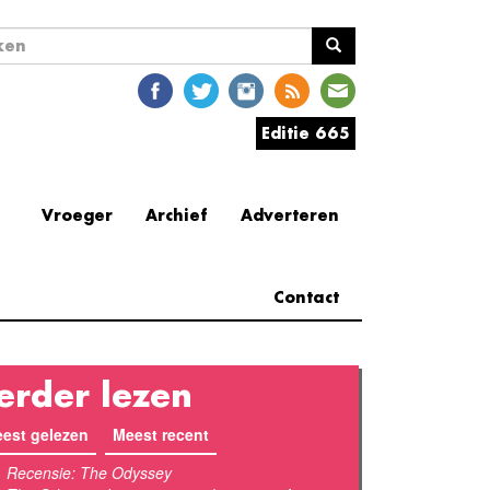
ekveld
en
Editie 665
Vroeger
Archief
Adverteren
Contact
erder lezen
est gelezen
(actieve tabblad)
Meest recent
Recensie: The Odyssey