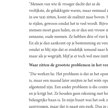
"Mensen van wie ik vroeger dacht dat ze de
vrolijkste, de gelukkigste waren, maar eenmaal 
in uw taxi zitten, komt de realiteit naar bove
te rijden, gewoon omdat het te veel wordt. Bijvoo
mensen moet gaan halen, en er dan een vrouw m
eenzame, oude mensen. Ze hebben drie of vier
En als je dan aankomt op je bestemming en verde
omdat ze blij zijn dat er eindelijk iemand naar h
maar als je wegrijdt, blijf je er toch wel mee inzit
Waar zitten de grootste problemen in het ve
"Die werken he. Het probleem is dat ze het opens
is, maar een maand later smijten ze het wéér op
afgestemd zijn. Een ander probleem is die control
en je krijgt het. Ze houden geen rekening met hoe
belangrijke baan is. In mijn buurt was het ook z
aanvroegen, maar dat is naast een park. Dus ze zi