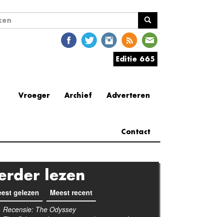
ekveld
en
Editie 665
Vroeger
Archief
Adverteren
Contact
erder lezen
est gelezen
(actieve tabblad)
Meest recent
Recensie: The Odyssey