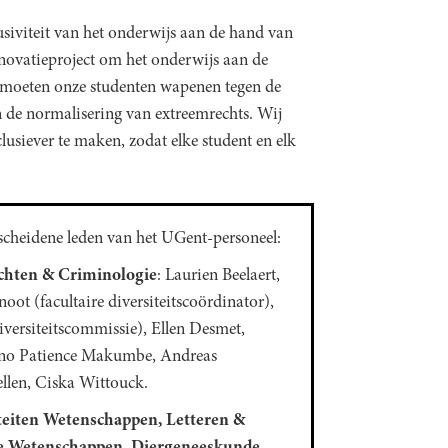
siviteit van het onderwijs aan de hand van
nnovatieproject om het onderwijs aan de
We moeten onze studenten wapenen tegen de
n de normalisering van extreemrechts. Wij
clusiever te maken, zodat elke student en elk
scheidene leden van het UGent-personeel:
echten & Criminologie
: Laurien Beelaert,
ot (facultaire diversiteitscoördinator),
iversiteitscommissie), Ellen Desmet,
no Patience Makumbe, Andreas
ellen, Ciska Wittouck.
lteiten Wetenschappen, Letteren &
he Wetenschappen, Diergeneeskunde,