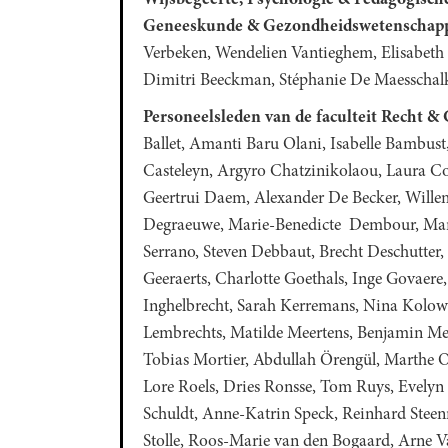
Geneeskunde & Gezondheidswetenschapp
Verbeken, Wendelien Vantieghem, Elisabeth
Dimitri Beeckman, Stéphanie De Maesschalk,
Personeelsleden van de faculteit Recht &
Ballet, Amanti Baru Olani, Isabelle Bambust
Casteleyn, Argyro Chatzinikolaou, Laura Coo
Geertrui Daem, Alexander De Becker, Wille
Degraeuwe, Marie-Benedicte Dembour, Marj
Serrano, Steven Debbaut, Brecht Deschutte
Geeraerts, Charlotte Goethals, Inge Govaere
Inghelbrecht, Sarah Kerremans, Nina Kolowr
Lembrechts, Matilde Meertens, Benjamin Mee
Tobias Mortier, Abdullah Örengül, Marthe O
Lore Roels, Dries Ronsse, Tom Ruys, Evelyn 
Schuldt, Anne-Katrin Speck, Reinhard Steenn
Stolle, Roos-Marie van den Bogaard, Arne 