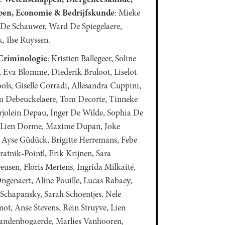
en, Economie & Bedrijfskunde
: Mieke
 De Schauwer, Ward De Spiegelaere,
 Ilse Ruyssen.
 Criminologie
: Kristien Ballegeer, Soline
, Eva Blomme, Diederik Bruloot, Liselot
ls, Giselle Corradi, Allesandra Cuppini,
m Debeuckelaere, Tom Decorte, Tinneke
olein Depau, Inger De Wilde, Sophia De
r, Lien Dorme, Maxime Dupan, Joke
, Ayse Güdück, Brigitte Herremans, Febe
atnik-Pointl, Erik Krijnen, Sara
usen, Floris Mertens, Ingrida Milkaité,
ngenaert, Aline Pouille, Lucas Rabaey,
Schapansky, Sarah Schoentjes, Nele
ot, Anse Stevens, Rein Struyve, Lien
Vandenbogaerde, Marlies Vanhooren,