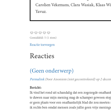
Carolien Vekemans, Clara Wasiak, Klaas Wi
Yavuz.
Gemiddeld:
5
(
1
stem)
Reactie toevoegen
Reacties
(Geen onderwerp)
Permalink
Door
Anoniem (niet gecontroleerd)
op 2 decem
Bericht:
Ik vind het rond uit schandalig dat een zogezegde onafhank
te duwen naar mijn mening mag de schamper gewoon stoppe
er geen plaats voor een onafhankelijk blad die zou moeten 
ik rechts ben omdat mensen zoals jullie geen vrije menings