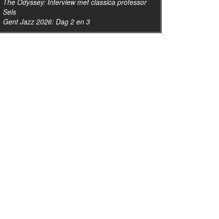
The Odyssey: Interview met classica professor
Sels
Gent Jazz 2026: Dag 2 en 3