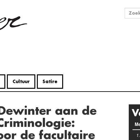
Zo
Zoek
Cultuur
Satire
V
 Criminologie:
Me
or de facultaire