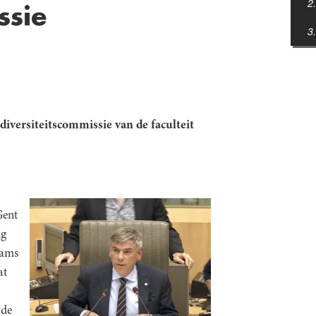
ssie
diversiteitscommissie van de faculteit
ent
ng
aams
at
 de