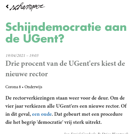
Overslaan
en
naar
de
Schijndemocratie aan
inhoud
gaan
de UGent?
19/04/2021 – 19:03
Drie procent van de UGent'ers kiest de
nieuwe rector
Corona 8
Onderwijs
De rectorverkiezingen staan weer voor de deur. Om de
vier jaar verkiezen alle UGent'ers een nieuwe rector. Of
in dit geval,
een oude
. Dat gebeurt met een procedure
die het begrip 'democratie' vrij sterk uitrekt.