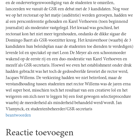
en de ondervertegenwoordiging van de studenten te omzeilen,
lanceerden we vanuit de GSR een debat met de 3 kandidaten. Nog voor
we op het rectoraat op het matje (audiëntie) werden geroepen, hadden we
al een persconferentie gehouden en Karel Verhoeven (toen beginnend
journalist) als moderator vastgelegd. Het kwaad was geschied, het
rectoraat kon het niet meer tegenhouden, ondanks de dikke sigaar die
Domingo Baert als GSR-voorzitter kreeg. Het kruisverhoor (waarbij de 3
kandidaten hun beleidsplan naar de studenten toe dienden te verdedigen)
leverde lol en spectakel op met Leon De Meyer als een schoonmoeder
wakend op de eerste rij en een duo-moderatie van Karel Verhoeven en
mezelf als GSR-secretaris. Hoewel we even het establishment onder druk
hadden gebracht was het toch de gedoodverfde favoriet die rector werd,
Jacques Willems. De verkiezing hadden we niet beïnvloed, maar de
verstandhouding tussen studenten met rector Willems was de jaren erna
wel super best, misschien toch het resultaat van een creatieve lol en het
weigeren om zich neer te leggen bij een fout gewogen selectieprocedure
waarbij de meerderheid als minderheid behandeld werd/wordt. Jan
Vlamynck, ex studentenbeheerder/GSR-secretaris
beantwoorden
Reactie toevoegen