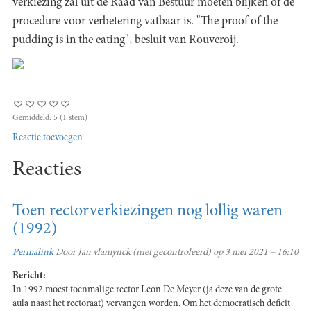
verkiezing zal uit de Raad van Bestuur moeten blijken of de
procedure voor verbetering vatbaar is. "The proof of the
pudding is in the eating", besluit van Rouveroij.
Gemiddeld:
5
(
1
stem)
Reactie toevoegen
Reacties
Toen rectorverkiezingen nog lollig waren
(1992)
Permalink
Door
Jan vlamynck (niet gecontroleerd)
op 3 mei 2021 – 16:10
Bericht:
In 1992 moest toenmalige rector Leon De Meyer (ja deze van de grote
aula naast het rectoraat) vervangen worden. Om het democratisch deficit