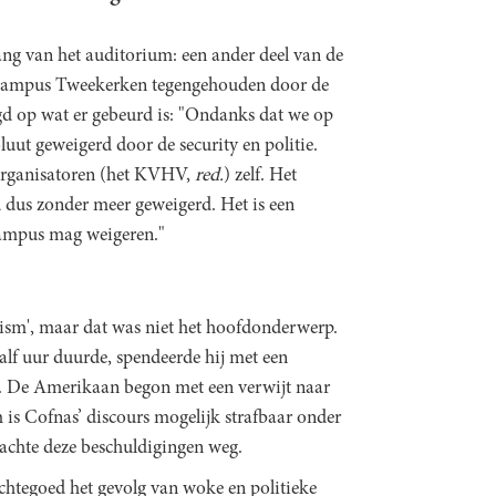
gang van het auditorium: een ander deel van de
 campus Tweekerken tegengehouden door de
gd op wat er gebeurd is: "Ondanks dat we op
uut geweigerd door de security en politie.
organisatoren (het KVHV,
red.
) zelf. Het
 dus zonder meer geweigerd. Het is een
 campus mag weigeren."
okism', maar dat was niet het hoofdonderwerp.
half uur duurde, spendeerde hij met een
ie. De Amerikaan begon met een verwijt naar
 is Cofnas’ discours mogelijk strafbaar onder
lachte deze beschuldigingen weg.
achtegoed het gevolg van woke en politieke