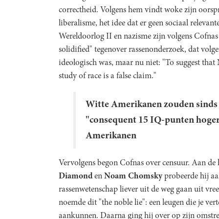
correctheid. Volgens hem vindt woke zijn oor
liberalisme, het idee dat er geen sociaal relevan
Wereldoorlog II en nazisme zijn volgens Cofnas 
solidified" tegenover rassenonderzoek, dat vol
ideologisch was, maar nu niet: "To suggest that 
study of race is a false claim."
Witte Amerikanen zouden sinds 
"consequent 15 IQ-punten hoger
Amerikanen
Vervolgens begon Cofnas over censuur. Aan de 
Diamond
en
Noam Chomsky
probeerde hij aa
rassenwetenschap liever uit de weg gaan uit vre
noemde dit "the noble lie": een leugen die je ve
aankunnen. Daarna ging hij over op zijn omstr