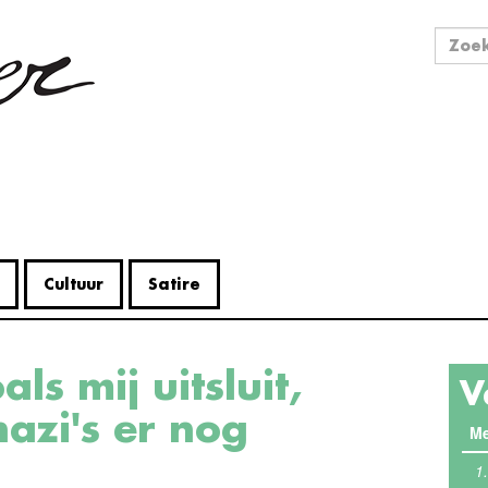
Zo
Zoek
Cultuur
Satire
V
azi's er nog
Me