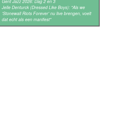
Gent Jazz 2026: Dag 2 en 3
Jelle Denturck (Dressed Like Boys): "Als we
'Stonewall Riots Forever' nu live brengen, voelt
dat echt als een manifest"