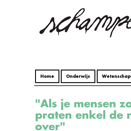
Overslaan
en
naar
de
inhoud
gaan
Home
Onderwijs
Wetenschap
"Als je mensen zoals mij uitsluit,
praten enkel de n
over"