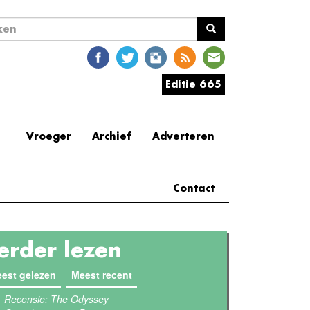
ekveld
en
Editie 665
Vroeger
Archief
Adverteren
Contact
erder lezen
est gelezen
(actieve tabblad)
Meest recent
Recensie: The Odyssey