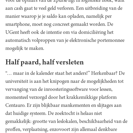
voor de opmars van de
Epurse
ligt in logistieke hoek, want
aan cash gaat te veel geld verloren. Een uitbreiding van de
manier waarop je je saldo kan opladen, namelijk per
smartphone, moet nog concreet gemaakt worden. De
UGent heeft ook de intentie om via domiciliëring het
automatisch volproppen van je elektronische portemonnee
mogelijk te maken.
Half paard, half versleten
“… maar in de kalender staat het anders!” Herkenbaar? De
universiteit is aan het knipogen naar de mogelijkheden tot
vervanging van de inroosteringssoftware voor lessen,
momenteel verzorgd door het krakkemikkige platform
Centauro. Er zijn blijkbaar mankementen en slijtages aan
dat huidige systeem. De zoektocht is helaas niet
gemakkelijk: grootte van leslokalen, beschikbaarheid van de
proffen, verplaatsing, enzovoort zijn allemaal denkbare