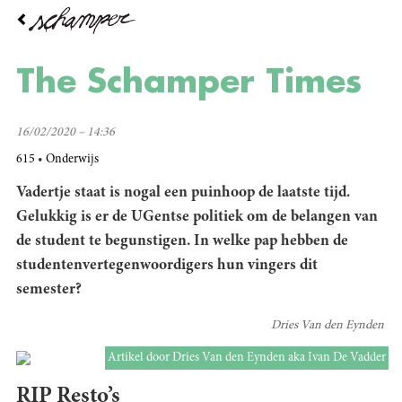
Overslaan
en
naar
de
The Schamper Times
inhoud
gaan
16/02/2020 – 14:36
615
Onderwijs
Vadertje staat is nogal een puinhoop de laatste tijd.
Gelukkig is er de UGentse politiek om de belangen van
de student te begunstigen. In welke pap hebben de
studentenvertegenwoordigers hun vingers dit
semester?
Dries Van den Eynden
Artikel door Dries Van den Eynden aka Ivan De Vadder
RIP Resto’s