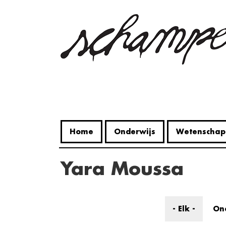
Overslaan
en
naar
de
inhoud
gaan
Home
Onderwijs
Wetenschap
Yara Moussa
- Elk -
On