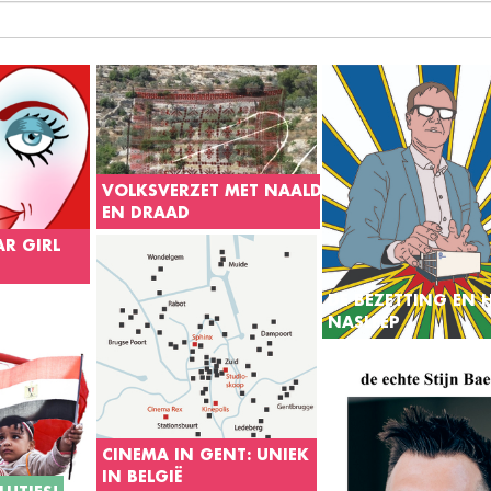
VOLKSVERZET MET NAALD
EN DRAAD
Borduren heeft misschien een
AR GIRL
brave connotatie, maar de
verzetsbewegingen binnen Chili
ch
DE BEZETTING EN 
en Palestina bewijzen dat het
uziek.
NASLEEP
tegendeel waar is.
eenschap
Net zoals de g***cide i
 iedereen wel
woedt het debat over de
t. Dat is
van onze universiteit
BTQ+
erin voort.
arbinnen er
Koersveranderingen en
aan, elk
CINEMA IN GENT: UNIEK
harde hand, dit was de
rhaal.
IN BELGIË
aanpak van de universit