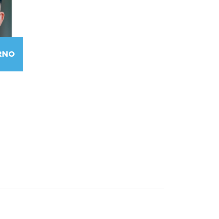
ORNO
n de
volgen
bruikt
lden te
en. Is
at