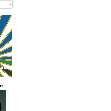
HAAR
n Gaza,
 rol
 een
eit