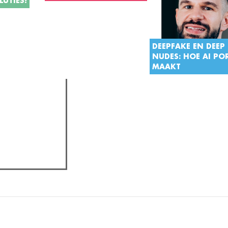
LUTIES!
sinds het begin van de
De gebroeders
Lumière
,
altijd al
bezetting.
vaders van de film,
ot vandaag
vertoonden hun uitvinding in
t. Ze zijn
1896 in de Gentse Opera.
g en vaak
DEEPFAKE EN DEEP
Vandaag geniet Film Fest
 de status
NUDES: HOE AI P
Gent internationaal aanzien.
. Hierbij
MAAKT
Cinema's kennen een lange
ssante
geschiedenis in de
Deep learning
en AI zij
 jaren heen.
Arteveldestad.
laatste tijd
hot and
happening
, maar de ge
ervan zijn niet altijd
onschuldig. Zo worden
sommige technieken ge
assica professor
om pornografische bee
maken van beroemdhed
dat een probleem en w
wordt eraan gedaan?