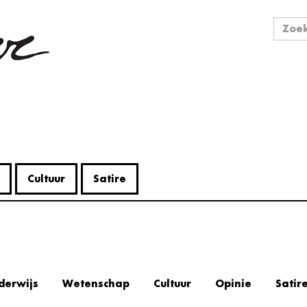
Zo
Zoek
Cultuur
Satire
derwijs
Wetenschap
Cultuur
Opinie
Satir