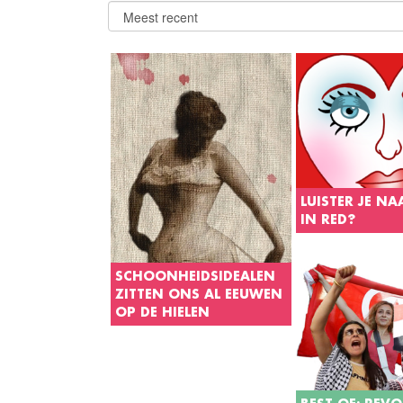
LUISTER JE NA
IN RED?
Mensen voelen zi
verbonden door m
SCHOONHEIDSIDEALEN
Binnen elke gem
ZITTEN ONS AL EEUWEN
zijn er liedjes die
OP DE HIELEN
kent en apprecieer
ook zo bij de LG
Al eeuwenlang sprinten
gemeenschap, wa
vrouwen hijgend de
veel anthems best
schoonheidsidealen na die
met een ander ve
hen opgelegd worden. Het