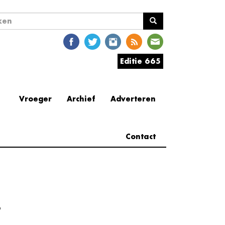
ekveld
en
Editie 665
Vroeger
Archief
Adverteren
Contact
e