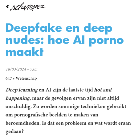
Overslaan
en
naar
de
Deepfake en deep
inhoud
gaan
nudes: hoe AI porno
maakt
18/03/2024 – 7:05
647
Wetenschap
Deep learning
en AI zijn de laatste tijd
hot and
happening
, maar de gevolgen ervan zijn niet altijd
onschuldig. Zo worden sommige technieken gebruikt
om pornografische beelden te maken van
beroemdheden. Is dat een probleem en wat wordt eraan
gedaan?