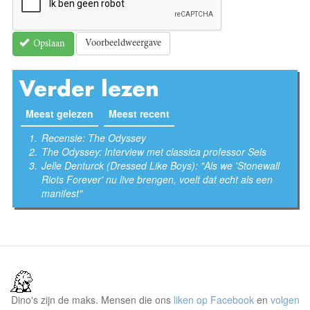
Voorbeeldweergave
Opslaan
Verder lezen
Meest gelezen
(actieve tabblad)
Meest recent
Recensie: The Odyssey
The Odyssey: Interview met classica professor Sels
Jelle Denturck (Dressed Like Boys): "Als we 'Stonewall
Riots Forever' nu live brengen, voelt dat echt als een
manifest"
Dino's zijn de maks. Mensen die ons
liken op Facebook
en
volgen