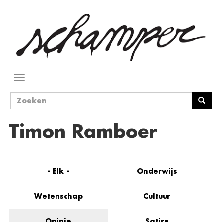
Overslaan
en
naar
de
inhoud
gaan
Navigatie
wisselen
Zoekveld
Zoeken
Timon Ramboer
- Elk -
Onderwijs
Wetenschap
Cultuur
Opinie
Satire