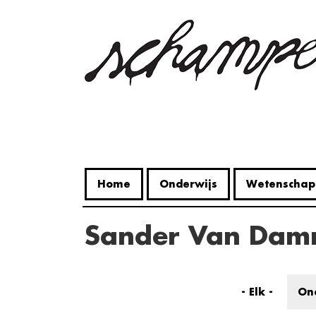
Overslaan
en
naar
de
inhoud
gaan
Home
Onderwijs
Wetenschap
Sander Van Da
- Elk -
On