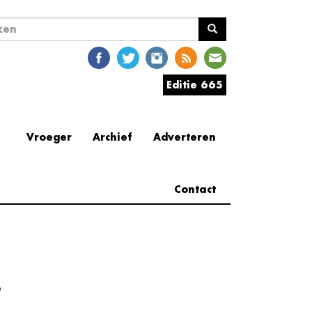
ekveld
en
Editie 665
Vroeger
Archief
Adverteren
Contact
e