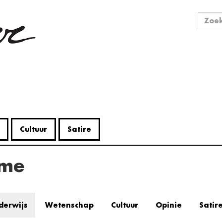
Zo
Zoek
Cultuur
Satire
mme
derwijs
Wetenschap
Cultuur
Opinie
Satir