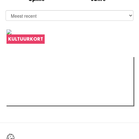
KULTUURKORT
Verder lezen
Meest gelezen
(actieve tabblad)
Meest recent
Recensie: The Odyssey
The Odyssey: Interview met classica professor Sels
Gent Jazz 2026: Dag 2 en 3