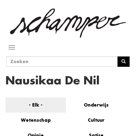
Overslaan
en
naar
de
inhoud
gaan
Navigatie
wisselen
Zoekveld
Zoeken
Nausikaa De Nil
- Elk -
Onderwijs
Wetenschap
Cultuur
Opinie
Satire