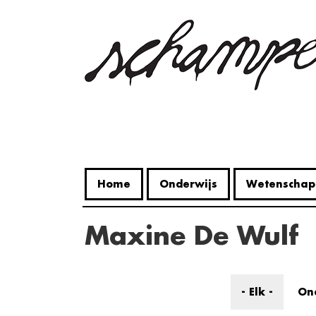
Overslaan
en
naar
de
inhoud
gaan
Home
Onderwijs
Wetenschap
Maxine De Wulf
- Elk -
On