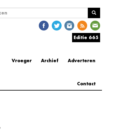
ekveld
en
Editie 665
Vroeger
Archief
Adverteren
Contact
e