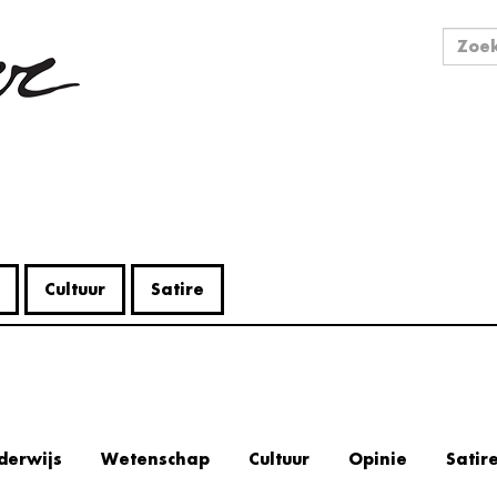
Zo
Zoek
Cultuur
Satire
derwijs
Wetenschap
Cultuur
Opinie
Satir