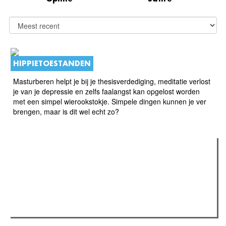
HIPPIETOESTANDEN
Masturberen helpt je bij je thesisverdediging, meditatie verlost
je van je depressie en zelfs faalangst kan opgelost worden
met een simpel wierookstokje. Simpele dingen kunnen je ver
brengen, maar is dit wel echt zo?
Verder lezen
Meest gelezen
Meest recent
(actieve tabblad)
The Odyssey: Interview met classica professor Sels
Recensie: The Odyssey
Plateau Memories LEGO-set review