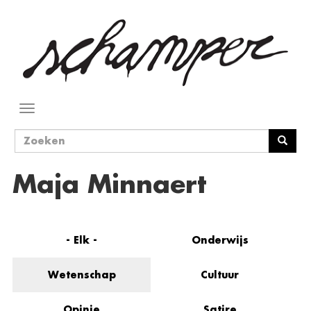
Overslaan
en
naar
de
inhoud
gaan
Navigatie
wisselen
Zoekveld
Zoeken
Maja Minnaert
- Elk -
Onderwijs
Wetenschap
Cultuur
Opinie
Satire