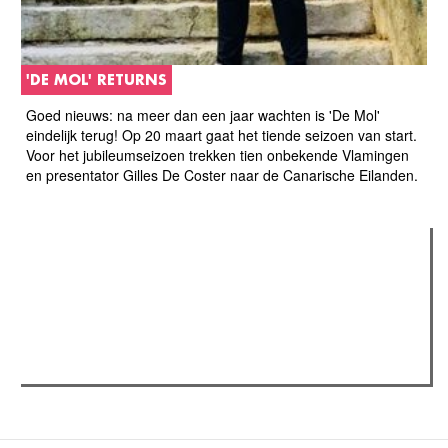
'DE MOL' RETURNS
Goed nieuws: na meer dan een jaar wachten is 'De Mol'
eindelijk terug! Op 20 maart gaat het tiende seizoen van start.
Voor het jubileumseizoen trekken tien onbekende Vlamingen
en presentator Gilles De Coster naar de Canarische Eilanden.
Verder lezen
Meest gelezen
(actieve tabblad)
Meest recent
Recensie: The Odyssey
The Odyssey: Interview met classica professor Sels
Gent Jazz 2026: Dag 2 en 3