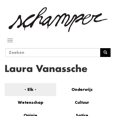
Overslaan
en
naar
de
inhoud
gaan
Navigatie
wisselen
Zoekveld
Zoeken
Laura Vanassche
- Elk -
Onderwijs
Wetenschap
Cultuur
Opinie
Satire