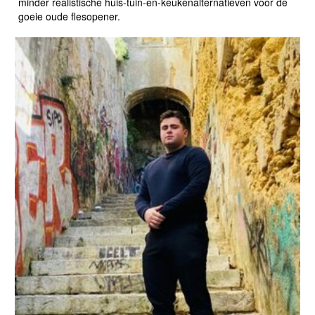
minder realistische huis-tuin-en-keukenalternatieven voor de
goeie oude flesopener.