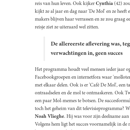
reis van hun leven. Ook kijker
Cynthia
(42) zou
kijkt ze al jaar en dag naar 'De Mol' en ze hee
makers blijven haar verrassen en ze zou graag 
reisje ziet ze uiteraard wel zitten.
De allereerste aflevering was, teg
verwachtingen in, geen succes
Het programma houdt veel mensen ieder jaar opn
Facebookgroepen en internetfora waar 'molloten'
met elkaar delen. Ook is er 'Café De Mol', een 
ontraadselen en de mol te ontmaskeren. Ook Twit
een paar Mol-memes te botsen. De succesformule 
toch het geheim van dit televisieprogramma? W
Noah Vlieghe
. Hij was voor zijn deelname aan 
Volgens hem ligt het succes voornamelijk in de