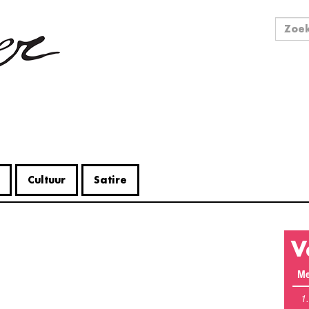
Zo
Zoek
Cultuur
Satire
V
Me