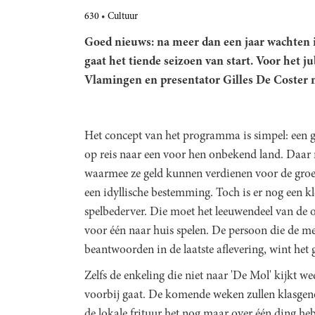
630
Cultuur
Goed nieuws: na meer dan een jaar wachten i
gaat het tiende seizoen van start. Voor het 
Vlamingen en presentator Gilles De Coster 
Het concept van het programma is simpel: een
op reis naar een voor hen onbekend land. Daar 
waarmee ze geld kunnen verdienen voor de groeps
een idyllische bestemming. Toch is er nog een kle
spelbederver. Die moet het leeuwendeel van de 
voor één naar huis spelen. De persoon die de me
beantwoorden in de laatste aflevering, wint het 
Zelfs de enkeling die niet naar 'De Mol' kijkt 
voorbij gaat. De komende weken zullen klasgeno
de lokale frituur het nog maar over één ding he