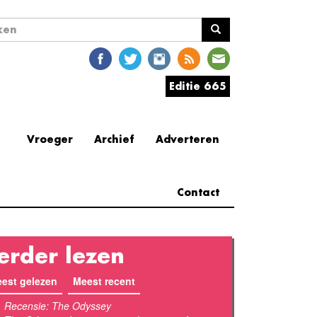
ekveld
en
Editie 665
Vroeger
Archief
Adverteren
Contact
erder lezen
est gelezen
(actieve tabblad)
Meest recent
Recensie: The Odyssey