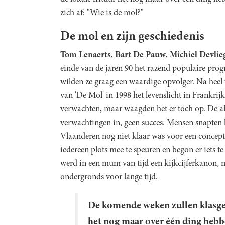
zich af: "Wie is de mol?"
De mol en zijn geschiedenis
Tom Lenaerts
,
Bart De Pauw
,
Michiel Devlie
einde van de jaren 90 het razend populaire prog
wilden ze graag een waardige opvolger. Na heel 
van 'De Mol' in 1998 het levenslicht in Frankri
verwachten, maar waagden het er toch op. De alle
verwachtingen in, geen succes. Mensen snapten 
Vlaanderen nog niet klaar was voor een concept 
iedereen plots mee te speuren en begon er iets 
werd in een mum van tijd een kijkcijferkanon, 
ondergronds voor lange tijd.
De komende weken zullen klasge
het nog maar over één ding heb