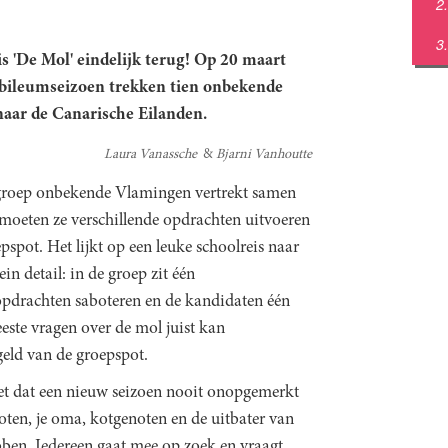
s 'De Mol' eindelijk terug! Op 20 maart
jubileumseizoen trekken tien onbekende
naar de Canarische Eilanden.
Laura Vanassche
Bjarni Vanhoutte
 groep onbekende Vlamingen vertrekt samen
moeten ze verschillende opdrachten uitvoeren
pot. Het lijkt op een leuke schoolreis naar
in detail: in de groep zit één
opdrachten saboteren en de kandidaten één
este vragen over de mol juist kan
geld van de groepspot.
weet dat een nieuw seizoen nooit onopgemerkt
ten, je oma, kotgenoten en de uitbater van
bben. Iedereen gaat mee op zoek en vraagt