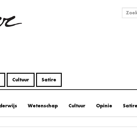
Zo
Zoek
Cultuur
Satire
derwijs
Wetenschap
Cultuur
Opinie
Satir