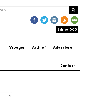
ekveld
en
Editie 665
Vroeger
Archief
Adverteren
Contact
e