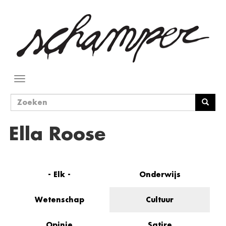
Overslaan
en
naar
de
inhoud
gaan
Navigatie
wisselen
Zoekveld
Zoeken
Ella Roose
- Elk -
Onderwijs
Wetenschap
Cultuur
Opinie
Satire