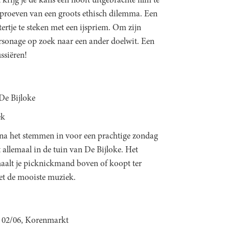
krijg je de kans een nooit uitgebrachte film te
 proeven van een groots ethisch dilemma. Een
ertje te steken met een ijspriem. Om zijn
rsonage op zoek naar een ander doelwit. Een
ssiëren!
De Bijloke
ek
s na het stemmen in voor een prachtige zondag
t allemaal in de tuin van De Bijloke. Het
je haalt je picknickmand boven of koopt ter
met de mooiste muziek.
- 02/06, Korenmarkt