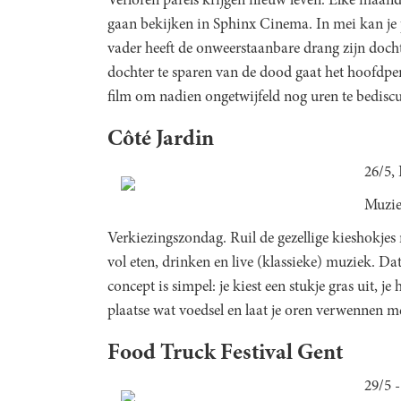
Verloren parels krijgen nieuw leven. Elke maand 
gaan bekijken in Sphinx Cinema. In mei kan je
vader heeft de onweerstaanbare drang zijn docht
dochter te sparen van de dood gaat het hoofdpe
film om nadien ongetwijfeld nog uren te bediscu
Côté Jardin
26/5, 
Muzi
Verkiezingszondag. Ruil de gezellige kieshokje
vol eten, drinken en live (klassieke) muziek. Da
concept is simpel: je kiest een stukje gras uit, 
plaatse wat voedsel en laat je oren verwennen 
Food Truck Festival Gent
29/5 