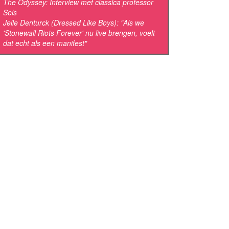
The Odyssey: Interview met classica professor
Sels
Jelle Denturck (Dressed Like Boys): "Als we
'Stonewall Riots Forever' nu live brengen, voelt
dat echt als een manifest"