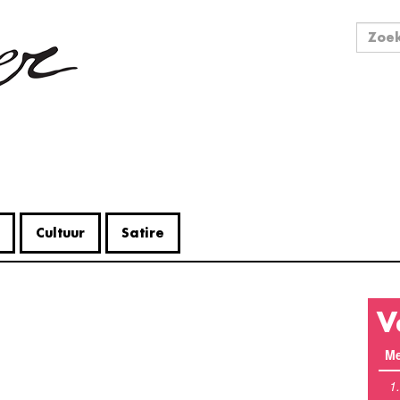
Zo
Zoek
Cultuur
Satire
V
Me