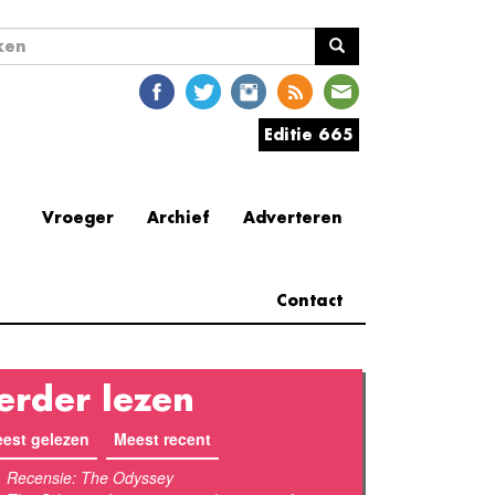
ekveld
en
Editie 665
Vroeger
Archief
Adverteren
Contact
erder lezen
est gelezen
(actieve tabblad)
Meest recent
Recensie: The Odyssey