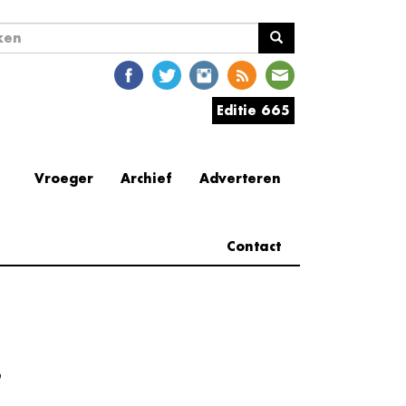
ekveld
en
Editie 665
Vroeger
Archief
Adverteren
Contact
e