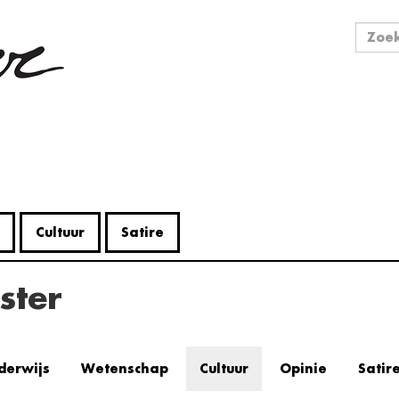
Zo
Zoek
Cultuur
Satire
ster
derwijs
Wetenschap
Cultuur
Opinie
Satir