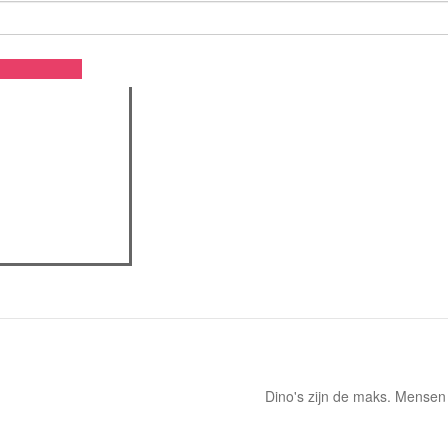
IS
t Portfolio
 een
tudent of
rk met de
elen.
assica professor
Dino's zijn de maks. Mensen