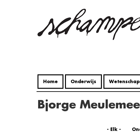
Overslaan
en
naar
de
inhoud
gaan
Home
Onderwijs
Wetenschap
Bjorge Meulemee
- Elk -
On