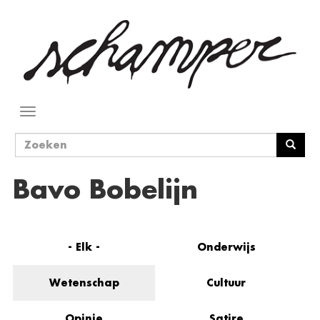
Overslaan
en
naar
de
inhoud
gaan
Navigatie
wisselen
Zoekveld
Zoeken
Bavo Bobelijn
- Elk -
Onderwijs
Wetenschap
Cultuur
Opinie
Satire