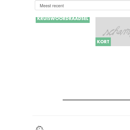
KRUISWOORDRAADSEL
Na een welverdiende
vakantie en minder verdiende
lockdown kunnen we terug
KORT
onze studentenstad onveilig
maken! Om uw kennis van de
Verder lezen
Arteveldestad alvast wat op te
frissen, is er dit (U)Gent-
Meest gelezen
Meest recent
(
themed
kruiswoordraadsel!
The Odyssey: Interview met cl
Sels
Recensie: The Odyssey
Plateau Memories LEGO-set r