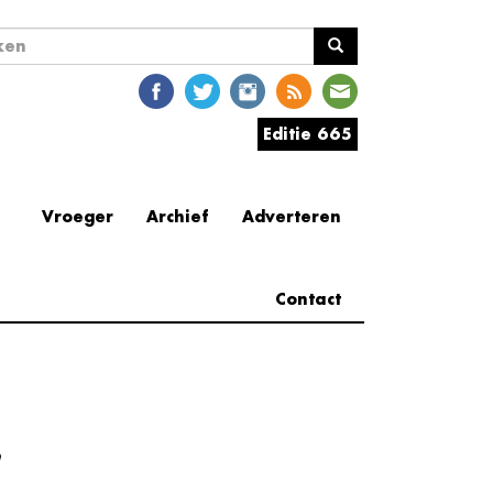
ekveld
en
Editie 665
Vroeger
Archief
Adverteren
Contact
e