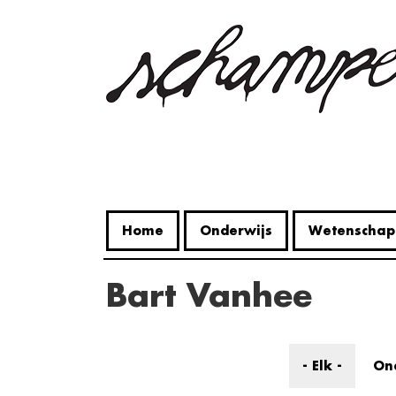
Overslaan
en
naar
de
inhoud
gaan
Home
Onderwijs
Wetenschap
Bart Vanhee
- Elk -
On