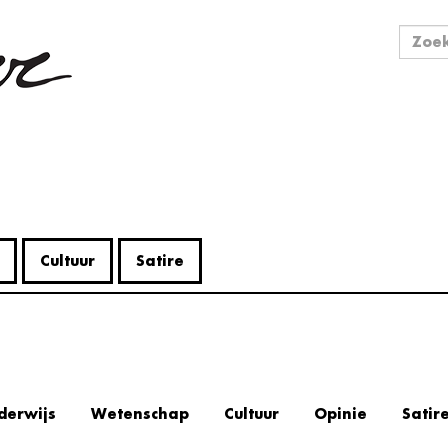
Zo
Zoek
Cultuur
Satire
derwijs
Wetenschap
Cultuur
Opinie
Satir