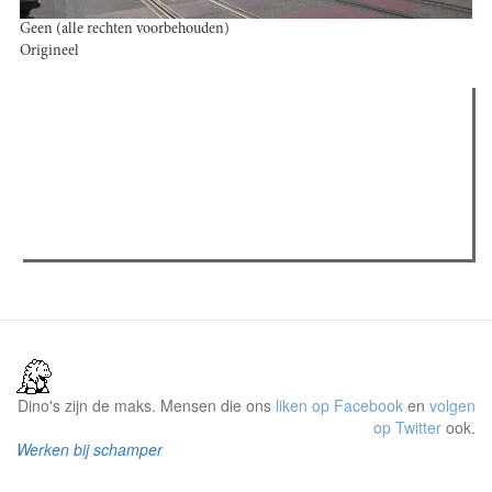
Geen (alle rechten voorbehouden)
Origineel
Verder lezen
Meest gelezen
Meest recent
(actieve tabblad)
The Odyssey: Interview met classica professor Sels
Recensie: The Odyssey
Plateau Memories LEGO-set review
Dino's zijn de maks. Mensen die ons
liken op Facebook
en
volgen
op Twitter
ook.
Werken bij schamper