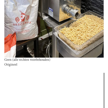
Geen (alle rechten voorbehouden)
Origineel
Verder lezen
Meest gelezen
(actieve tabblad)
Meest recent
Recensie: The Odyssey
The Odyssey: Interview met classica professor Sels
Jelle Denturck (Dressed Like Boys): "Als we 'Stonewall