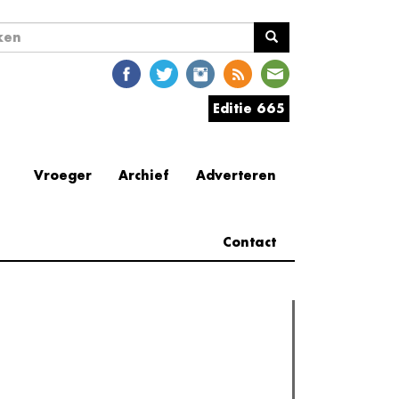
ekveld
en
Editie 665
Vroeger
Archief
Adverteren
Contact
erder lezen
est gelezen
Meest recent
(actieve tabblad)
The Odyssey: Interview met classica professor