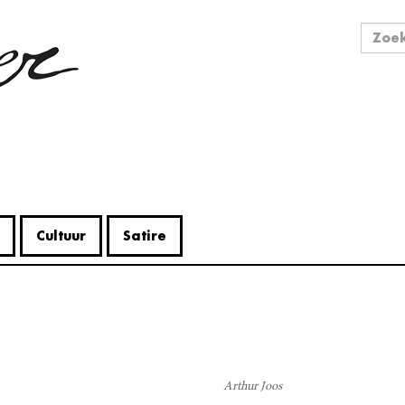
Zo
Zoek
Cultuur
Satire
V
Me
Arthur Joos