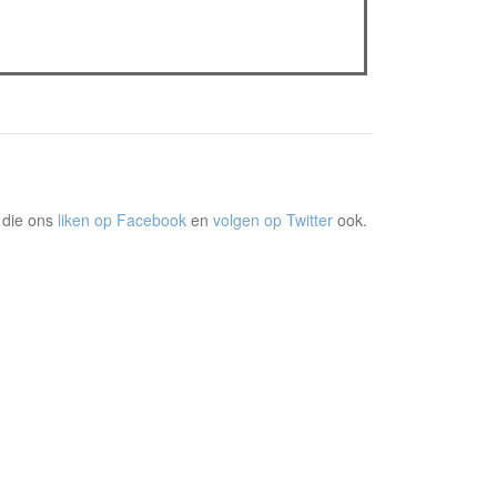
Sels
Recensie: The Odyssey
Plateau Memories LEGO-set review
 die ons
liken op Facebook
en
volgen op Twitter
ook.