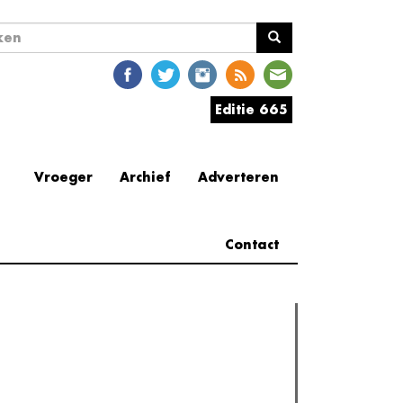
ekveld
en
Editie 665
Vroeger
Archief
Adverteren
Contact
erder lezen
est gelezen
Meest recent
(actieve tabblad)
The Odyssey: Interview met classica professor