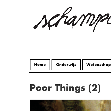
Overslaan
en
naar
de
inhoud
gaan
Home
Onderwijs
Wetenschap
Poor Things (2)