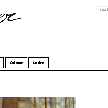
Zo
Zoek
Cultuur
Satire
V
Me