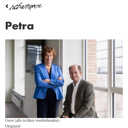
Overslaan
en
naar
de
petra
inhoud
gaan
Geen (alle rechten voorbehouden)
Origineel