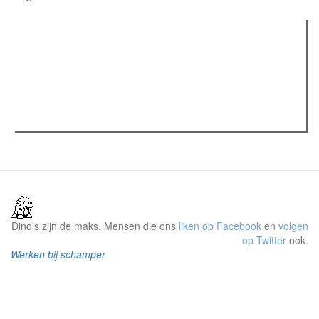
Verder lezen
Meest gelezen
(actieve tabblad)
Meest recent
Recensie: The Odyssey
The Odyssey: Interview met classica professor Sels
Gent Jazz 2026: Dag 2 en 3
Dino's zijn de maks. Mensen die ons
liken op Facebook
en
volgen
op Twitter
ook.
Werken bij schamper