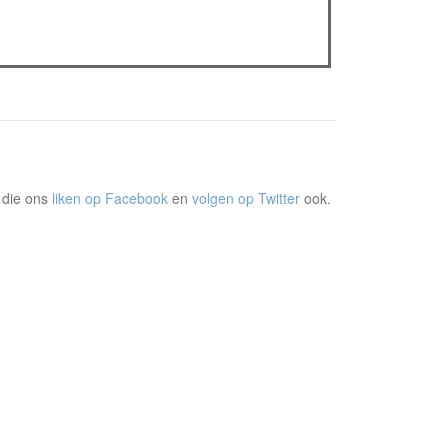
Sels
Recensie: The Odyssey
Plateau Memories LEGO-set review
 die ons
liken op Facebook
en
volgen op Twitter
ook.