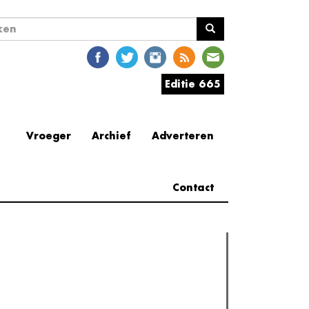
ekveld
en
Editie 665
Vroeger
Archief
Adverteren
Contact
erder lezen
est gelezen
Meest recent
(actieve tabblad)
The Odyssey: Interview met classica professor