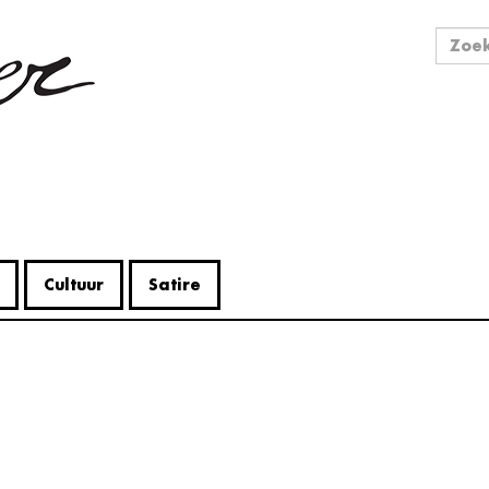
Zo
Zoek
Cultuur
Satire
V
Me