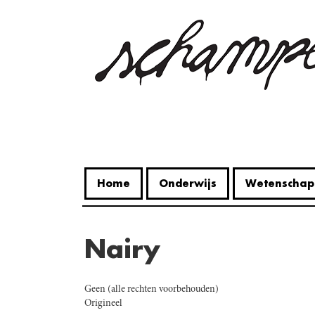
Overslaan
en
naar
de
inhoud
gaan
Home
Onderwijs
Wetenschap
Nairy
Geen (alle rechten voorbehouden)
Origineel