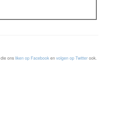
The Odyssey: Interview met classica professor
Sels
Gent Jazz 2026: Dag 2 en 3
 die ons
liken op Facebook
en
volgen op Twitter
ook.