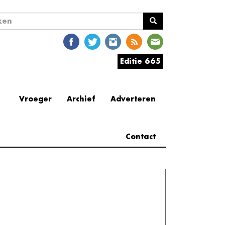
ekveld
en
Editie 665
Vroeger
Archief
Adverteren
Contact
erder lezen
est gelezen
(actieve tabblad)
Meest recent
Recensie: The Odyssey