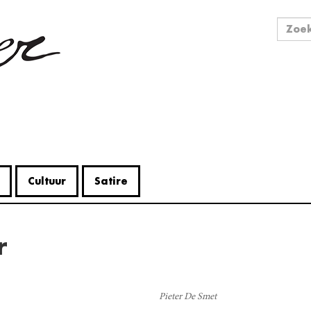
Zo
Zoek
Cultuur
Satire
r
V
Me
Pieter De Smet