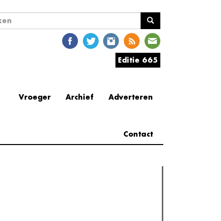
ekveld
en
Editie 665
Vroeger
Archief
Adverteren
Contact
erder lezen
est gelezen
(actieve tabblad)
Meest recent
Recensie: The Odyssey