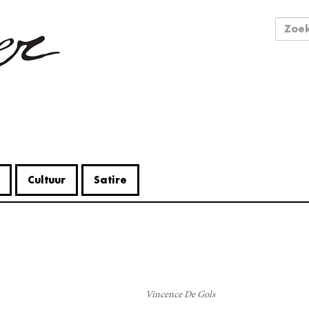
Zo
Zoek
Cultuur
Satire
V
Me
Vincence De Gols