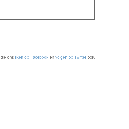
The Odyssey: Interview met classica professor
Sels
Gent Jazz 2026: Dag 2 en 3
 die ons
liken op Facebook
en
volgen op Twitter
ook.