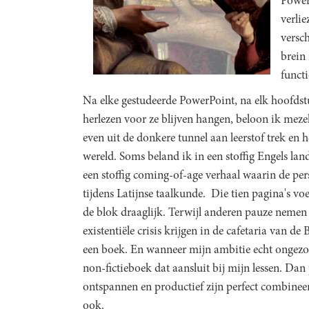
Power
verli
versc
brein 
funct
Na elke gestudeerde PowerPoint, na elk hoofdst
herlezen voor ze blijven hangen, beloon ik mezelf
even uit de donkere tunnel aan leerstof trek en
wereld. Soms beland ik in een stoffig Engels lan
een stoffig coming-of-age verhaal waarin de per
tijdens Latijnse taalkunde. Die tien pagina's voe
de blok draaglijk. Terwijl anderen pauze nemen 
existentiële crisis krijgen in de cafetaria van de
een boek. En wanneer mijn ambitie echt ongezon
non-fictieboek dat aansluit bij mijn lessen. Dan
ontspannen en productief zijn perfect combinee
ook.