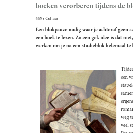
boeken verorberen tijdens de b
665
Cultuur
Een blokpauze nodig waar je achteraf geen s
een boek te lezen. Zo een gek idee is dat nie
werken om je na een studieblok helemaal te l
Tijde
een v
stapel
samen
ergens
roman 
weg te
veel s