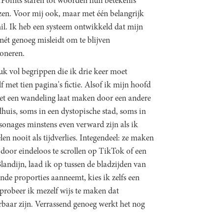
Points staren tot woorden hun betekenis
ezen. Voor mij ook, maar met één belangrijk
hil. Ik heb een systeem ontwikkeld dat mijn
nét genoeg misleidt om te blijven
ioneren.
uk vol begrippen die ik drie keer moet
 met tien pagina's fictie. Alsof ik mijn hoofd
 het een wandeling laat maken door een andere
dhuis, soms in een dystopische stad, soms in
sonages minstens even verward zijn als ik
len nooit als tijdverlies. Integendeel: ze maken
door eindeloos te scrollen op TikTok of een
 Blandijn, laad ik op tussen de bladzijden van
de proporties aanneemt, kies ik zelfs een
 probeer ik mezelf wijs te maken dat
rbaar zijn. Verrassend genoeg werkt het nog