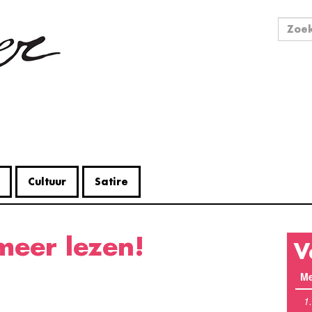
Zo
Zoek
Cultuur
Satire
 meer lezen!
V
Me