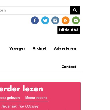
ekveld
en
Editie 665
Vroeger
Archief
Adverteren
Contact
erder lezen
est gelezen
(actieve tabblad)
Meest recent
Recensie: The Odyssey