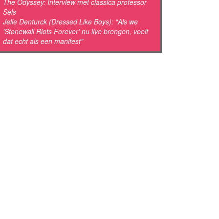
The Odyssey: Interview met classica professor
Sels
Jelle Denturck (Dressed Like Boys): "Als we
'Stonewall Riots Forever' nu live brengen, voelt
dat echt als een manifest"