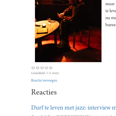
maar h
te lev
nu met
bureau
Gemiddeld:
5
(
1
stem)
Reactie toevoegen
Reacties
Durf te leven met jazz: interview