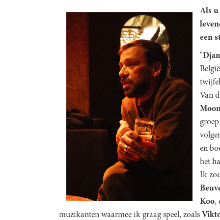
Als u
leven
een s
"
Djan
België
twijfe
Van d
Moo
groep 
volgen
en bo
het h
Ik zo
Beuv
Koo
,
muzikanten waarmee ik graag speel, zoals
Vikt