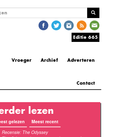
ekveld
en
Editie 665
Vroeger
Archief
Adverteren
Contact
erder lezen
est gelezen
(actieve tabblad)
Meest recent
Recensie: The Odyssey