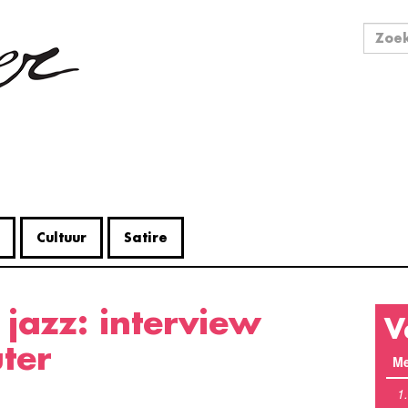
Zo
Zoek
Cultuur
Satire
V
ter
Me