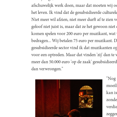
afschuwelijk werk doen, maar dat moeten wij o
het leven. Ik vind dat de gesubsidieerde culturele
Niet meer wil afzien, niet meer durft af te zien 
geloof niet juist is, maar dat ze het gewoon ni
komen spelen voor 200 euro per muzikant, wat w
bedragen... Wij betalen 75 euro per muzikant. D
gesubsidieerde sector vind ik dat muzikanten o
voor een optreden. Maar dat vinden 'zij' dan te 
meer dan 50.000 euro 'op de zaak' gesubsidieerd 
dan verwrongen."
"Nog é
moeili
kan i
zonde
verdi
zegge