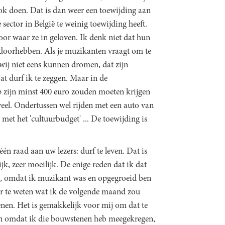
ok doen. Dat is dan weer een toewijding aan
 sector in België te weinig toewijding heeft.
voor waar ze in geloven. Ik denk niet dat hun
et doorhebben. Als je muzikanten vraagt om te
ij niet eens kunnen dromen, dat zijn
at durf ik te zeggen. Maar in de
p zijn minst 400 euro zouden moeten krijgen
veel. Ondertussen wel rijden met een auto van
met het 'cultuurbudget' ... De toewijding is
én raad aan uw lezers: durf te leven. Dat is
jk, zeer moeilijk. De enige reden dat ik dat
s, omdat ik muzikant was en opgegroeid ben
r te weten wat ik de volgende maand zou
enen. Het is gemakkelijk voor mij om dat te
n omdat ik die bouwstenen heb meegekregen,