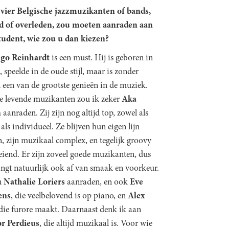
 vier Belgische jazzmuzikanten of bands,
d of overleden, zou moeten aanraden aan
tudent, wie zou u dan kiezen?
go Reinhardt
is een must. Hij is geboren in
, speelde in de oude stijl, maar is zonder
l een van de grootste genieën in de muziek.
e levende muzikanten zou ik zeker
Aka
n
aanraden. Zij zijn nog altijd top, zowel als
als individueel. Ze blijven hun eigen lijn
, zijn muzikaal complex, en tegelijk groovy
eiend. Er zijn zoveel goede muzikanten, dus
angt natuurlijk ook af van smaak en voorkeur.
u
Nathalie Loriers
aanraden, en ook
Eve
ens
, die veelbelovend is op piano, en
Alex
 die furore maakt. Daarnaast denk ik aan
or Perdieus
, die altijd muzikaal is. Voor wie