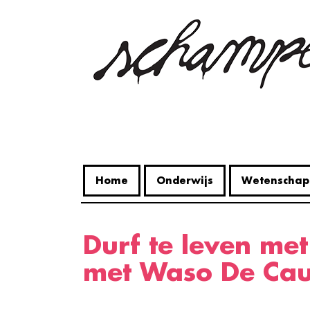
Overslaan
en
naar
de
inhoud
gaan
Home
Onderwijs
Wetenschap
Durf te leven met jazz: interview
met Waso De Cau