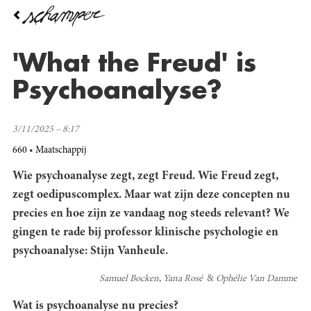
Overslaan
en
naar
de
'What the Freud' is
inhoud
gaan
Psychoanalyse?
3/11/2025 – 8:17
660
Maatschappij
Wie psychoanalyse zegt, zegt Freud. Wie Freud zegt,
zegt oedipuscomplex. Maar wat zijn deze concepten nu
precies en hoe zijn ze vandaag nog steeds relevant? We
gingen te rade bij professor klinische psychologie en
psychoanalyse:
Stijn
Vanheule
.
Samuel Bocken
Yana Rosé
Ophélie Van Damme
Wat is psychoanalyse nu precies?