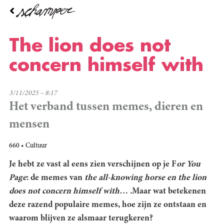
Overslaan
en
naar
de
The lion does not
inhoud
gaan
concern himself with
3/11/2025 – 8:17
Het verband tussen memes, dieren en
mensen
660
Cultuur
Je hebt ze vast al eens zien verschijnen op je F
or You
Page
: de memes van
the all-knowing horse en the lion
does not concern himself with
… .Maar wat betekenen
deze razend populaire memes, hoe zijn ze ontstaan en
waarom blijven ze alsmaar terugkeren?