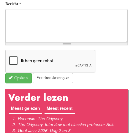
Bericht
*
Voorbeeldweergave
Opslaan
Verder lezen
Meest gelezen
(actieve tabblad)
Meest recent
Recensie: The Odyssey
The Odyssey: Interview met classica professor Sels
Gent Jazz 2026: Dag 2 en 3