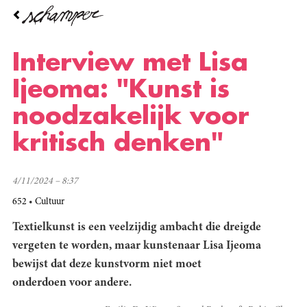
Overslaan
en
naar
de
Interview met Lisa
inhoud
gaan
Ijeoma: "Kunst is
noodzakelijk voor
kritisch denken"
4/11/2024 – 8:37
652
Cultuur
Textielkunst is een veelzijdig ambacht die dreigde
vergeten te worden, maar kunstenaar
Lisa Ijeoma
bewijst dat deze kunstvorm niet moet
onderdoen voor andere.