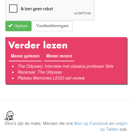
Voorbeeldweergave
Opslaan
Verder lezen
Meest gelezen
Meest recent
(actieve tabblad)
The Odyssey: Interview met classica professor Sels
Recensie: The Odyssey
Plateau Memories LEGO-set review
Dino's zijn de maks. Mensen die ons
liken op Facebook
en
volgen
op Twitter
ook.