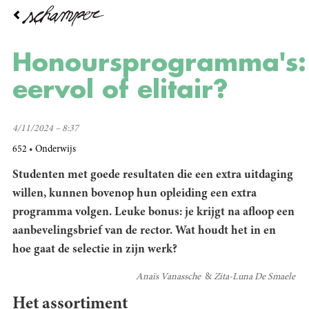
Overslaan
en
naar
de
Honoursprogramma's:
inhoud
gaan
eervol of elitair?
4/11/2024 – 8:37
652
Onderwijs
Studenten met goede resultaten die een extra uitdaging
willen, kunnen bovenop hun opleiding een extra
programma volgen. Leuke bonus: je krijgt na afloop een
aanbevelingsbrief van de rector. Wat houdt het in en
hoe gaat de selectie in zijn werk?
Anaïs Vanassche
Zita-Luna De Smaele
Het assortiment