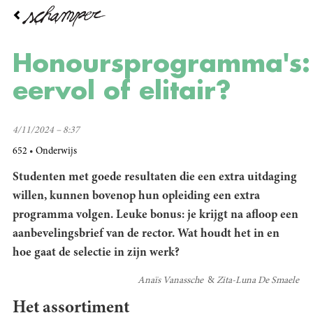
Overslaan
en
naar
de
Honoursprogramma's:
inhoud
gaan
eervol of elitair?
4/11/2024 – 8:37
652
Onderwijs
Studenten met goede resultaten die een extra uitdaging
willen, kunnen bovenop hun opleiding een extra
programma volgen. Leuke bonus: je krijgt na afloop een
aanbevelingsbrief van de rector. Wat houdt het in en
hoe gaat de selectie in zijn werk?
Anaïs Vanassche
Zita-Luna De Smaele
Het assortiment