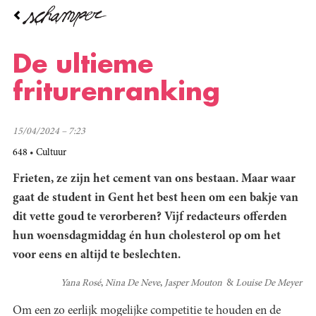
Overslaan
en
naar
de
De ultieme
inhoud
gaan
friturenranking
15/04/2024 – 7:23
648
Cultuur
Frieten, ze zijn het cement van ons bestaan. Maar waar
gaat de student in Gent het best heen om een bakje van
dit vette goud te verorberen? Vijf redacteurs offerden
hun woensdagmiddag én hun cholesterol op om het
voor eens en altijd te beslechten.
Yana Rosé
Nina De Neve
Jasper Mouton
Louise De Meyer
Om een zo eerlijk mogelijke competitie te houden en de