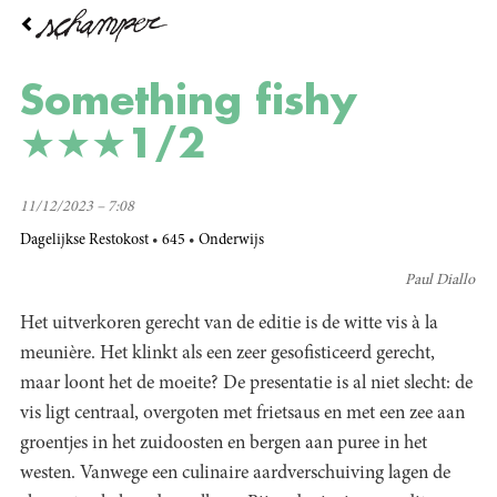
Overslaan
en
naar
de
Something fishy
inhoud
gaan
★★★1/2
11/12/2023 – 7:08
Dagelijkse Restokost
645
Onderwijs
Paul Diallo
Het uitverkoren gerecht van de editie is de witte vis à la
meunière. Het klinkt als een zeer gesofisticeerd gerecht,
maar loont het de moeite? De presentatie is al niet slecht: de
vis ligt centraal, overgoten met frietsaus en met een zee aan
groentjes in het zuidoosten en bergen aan puree in het
westen. Vanwege een culinaire aardverschuiving lagen de