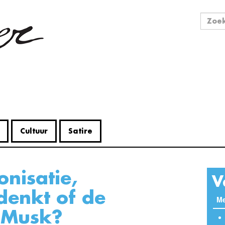
Zo
Zoek
Cultuur
Satire
V
 denkt of de
Me
 Musk?