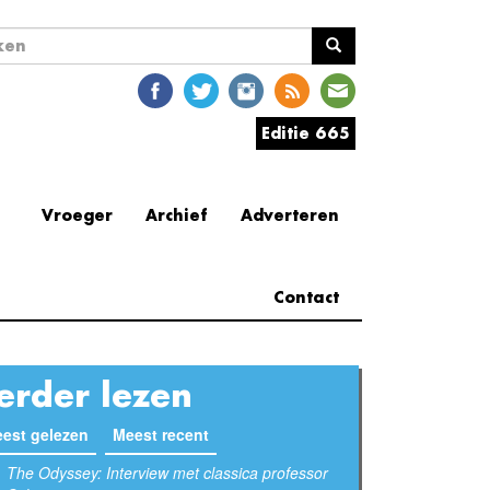
ekveld
en
Editie 665
Vroeger
Archief
Adverteren
Contact
erder lezen
est gelezen
Meest recent
(actieve tabblad)
The Odyssey: Interview met classica professor