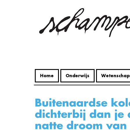
Overslaan
en
naar
de
inhoud
gaan
Home
Onderwijs
Wetenschap
Buitenaardse kolonisatie,
dichterbij dan je
natte droom van