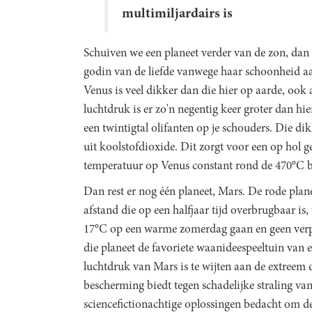
multimiljardairs is
Schuiven we een planeet verder van de zon, dan
godin van de liefde vanwege haar schoonheid aa
Venus is veel dikker dan die hier op aarde, ook 
luchtdruk is er zo'n negentig keer groter dan h
een twintigtal olifanten op je schouders. Die d
uit koolstofdioxide. Dit zorgt voor een op hol 
temperatuur op Venus constant rond de 470°C bl
Dan rest er nog één planeet, Mars. De rode planeet
afstand die op een halfjaar tijd overbrugbaar is
17°C op een warme zomerdag gaan en geen verp
die planeet de favoriete waanideespeeltuin van e
luchtdruk van Mars is te wijten aan de extree
bescherming biedt tegen schadelijke straling van
sciencefictionachtige oplossingen bedacht om d