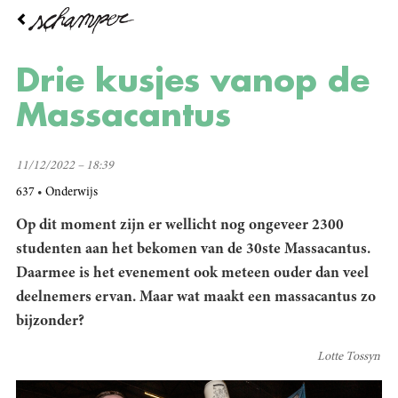
Overslaan
en
naar
de
Drie kusjes vanop de
inhoud
gaan
Massacantus
11/12/2022 – 18:39
637
Onderwijs
Op dit moment zijn er wellicht nog ongeveer 2300
studenten aan het bekomen van de 30ste Massacantus.
Daarmee is het evenement ook meteen ouder dan veel
deelnemers ervan. Maar wat maakt een massacantus zo
bijzonder?
Lotte Tossyn