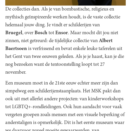
De collecties dan. Als je van bombastische, religieus en
mythisch geïnspireerde werken houdt, is de vaste collectie
helemaal jouw ding. Je vindt er schilderijen van
Bruegel
,
over
Bosch
tot
Ensor
. Maar mocht dit jou niet
zinnen, niet getreurd: de tijdelijke collectie van
Albert
Baertsoen
is verfrissend en bevat enkele leuke taferelen uit
het Gent van twee eeuwen geleden. Als je je haast, kan je die
nog bezoeken want de tentoonstelling loopt tot 27
november.
Een museum moet in de 21ste eeuw echter meer zijn dan
simpelweg een schilderijenstaanplaats. Het MSK pakt dan
ook uit met allerlei andere projecten: van kinderworkshops
tot LGBTQ+-rondleidingen. Ook hun aandacht voor vaak
vergeten groepen zoals mensen met een visuele beperking of
anderstaligen is opmerkelijk. Dit is het eerste museum waar
we daarvoor zoveel moeite gewaarwerden, van