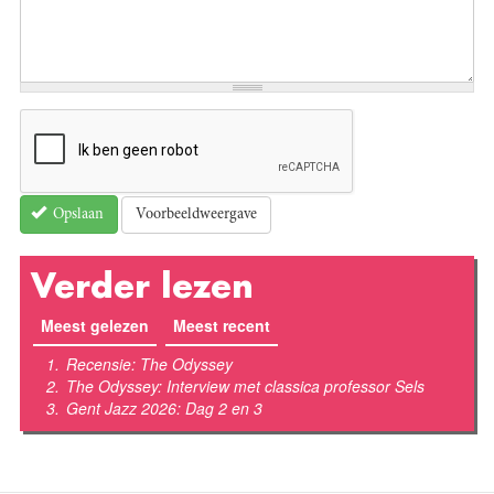
Voorbeeldweergave
Opslaan
Verder lezen
Meest gelezen
(actieve tabblad)
Meest recent
Recensie: The Odyssey
The Odyssey: Interview met classica professor Sels
Gent Jazz 2026: Dag 2 en 3