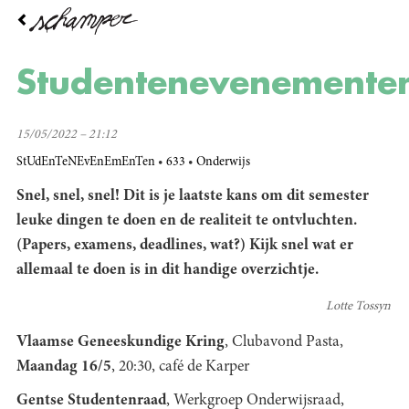
Overslaan
en
naar
de
Studentenevenemente
inhoud
gaan
15/05/2022 – 21:12
StUdEnTeNEvEnEmEnTen
633
Onderwijs
Snel, snel, snel! Dit is je laatste kans om dit semester
leuke dingen te doen en de realiteit te ontvluchten.
(Papers, examens, deadlines, wat?) Kijk snel wat er
allemaal te doen is in dit handige overzichtje.
Lotte Tossyn
Vlaamse Geneeskundige Kring
, Clubavond Pasta,
Maandag 16/5
, 20:30, café de Karper
Gentse Studentenraad
, Werkgroep Onderwijsraad,