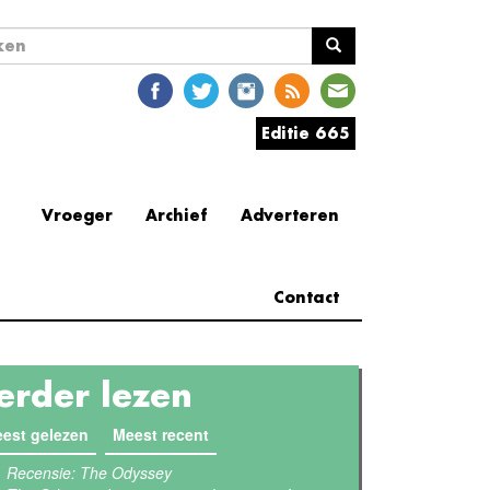
ekveld
en
Editie 665
Vroeger
Archief
Adverteren
Contact
erder lezen
est gelezen
(actieve tabblad)
Meest recent
Recensie: The Odyssey