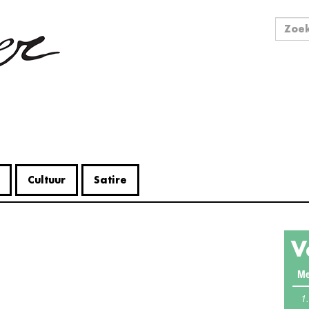
Zo
Zoek
Cultuur
Satire
V
Me